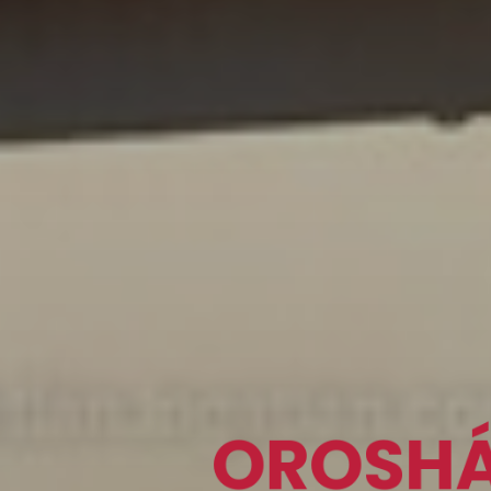
Ingatlan
közvetítés
OROSH